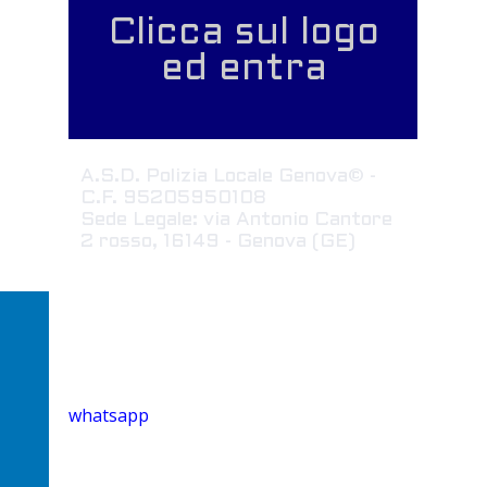
Clicca sul logo
ed entra
A.S.D. Polizia Locale Genova© -
C.F. 95205950108
Sede Legale: via Antonio Cantore
2 rosso, 16149 - Genova (GE)
whatsapp