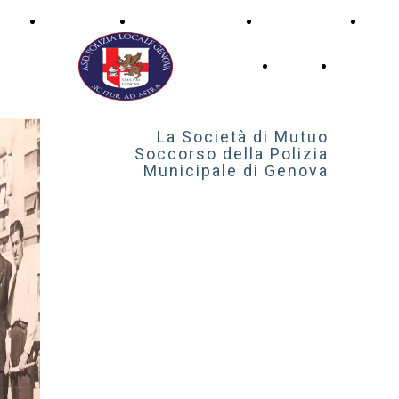
Gruppi
Convenzioni
Iscrizione
Isc
glio
Sportivi
ASD
SM
Home
La
tivo
Page
Societ
La Società di Mutuo
Soccorso della Polizia
Municipale di Genova
… la
nostra