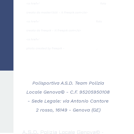
<a href="
https://it.freepik.com/foto/donna">Donna
foto
creata da master1305 - it.freepik.com</a>
<a href='
https://it.freepik.com/foto/sport'>Sport
foto
creata da freepik - it.freepik.com</a>
<a href='
https://www.freepik.com/photos/hand'>Hand
photo created by freepik -
www.freepik.com</a>
;
Polisportiva A.S.D. Team Polizia
Locale Genova© - C.F. 95205950108
- Sede Legale: via Antonio Cantore
2 rosso, 16149 - Genova (GE)
A.S.D. Polizia Locale Genova© -